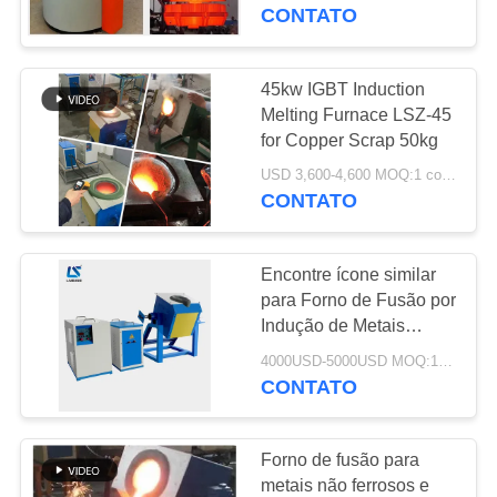
CONTROLE
carbono
CONTATO
DA
QUALIDADE
45kw IGBT Induction
30
Melting Furnace LSZ-45
Fornalha de
for Copper Scrap 50kg
CONTACTE-
derretimento
USD 3,600-4,600 MOQ:1 conjunto
NOS
CONTATO
pequena da indução
NOTÍCIA
Encontre ícone similar
para Forno de Fusão por
PEÇA
Indução de Metais
205
45Kw, Forno de Indução
UMAS
4000USD-5000USD MOQ:1 conjunto
Máquina de
de Aço
CONTATO
CITAÇÕES
aquecimento da
Forno de fusão para
indução
MAPA
metais não ferrosos e