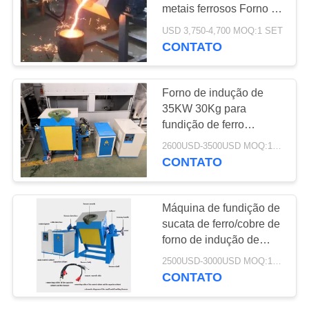
DO
metais ferrosos Forno de
SITE
fusão por indução Forno
USD 3,750-4,700 MOQ:1 SET
de frequência média tipo
CONTATO
128
IGBT
POLÍTICA
indução que
DE
Forno de indução de
extingue a máquina
35KW 30Kg para
PRIVACIDADE
fundição de ferro
fundido, aço inoxidável
2600USD-3500USD MOQ:1 SET
e sucata de metal
CONTATO
91
Máquina de fundição de
Máquina da
sucata de ferro/cobre de
forno de indução de
soldadura de
frequência média com
2500USD-3000USD MOQ:1 conjunto
eficiência energética
indução
CONTATO