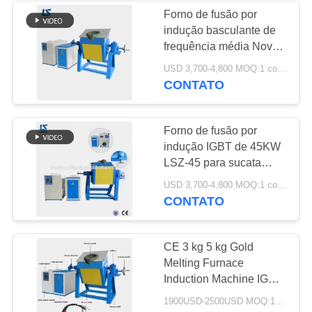
Forno de fusão por
indução basculante de
19
frequência média Nova
CNC que extingue a
fusão de metais para
USD 3,700-4,800 MOQ:1 conjunto
ouro, prata, aço, ferro,
CONTATO
máquina
forno de fusão
Forno de fusão por
indução IGBT de 45KW
LSZ-45 para sucata
metálica
21
USD 3,700-4,800 MOQ:1 conjunto
CONTATO
torre refrigerando do
laço fechado
CE 3 kg 5 kg Gold
Melting Furnace
Induction Machine IGBT
Electric Furnace 15kw
1900USD-2500USD MOQ:1 conjunto