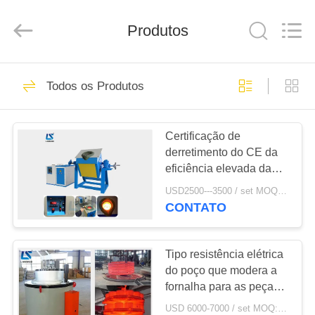
2026
Zhengzhou
Lanshuo
Electronics
Produtos
Co.,
Ltd.
All
Rights
CASA
Reserved.
131
Todos os Produtos
fornalha de
PRODUTOS
derretimento da
Certificação de
derretimento do CE da
indução
SOBRE
eficiência elevada da
NÓS
fornalha de indução
USD2500---3500 / set MOQ:1 conjunto
25kw do ferro bonde do
CONTATO
metal
96
EXCURSÃO
Grande fornalha de
DA
Tipo resistência elétrica
do poço que modera a
FÁBRICA
derretimento
fornalha para as peças
dos materiais do aço
USD 6000-7000 / set MOQ:1 conjunto