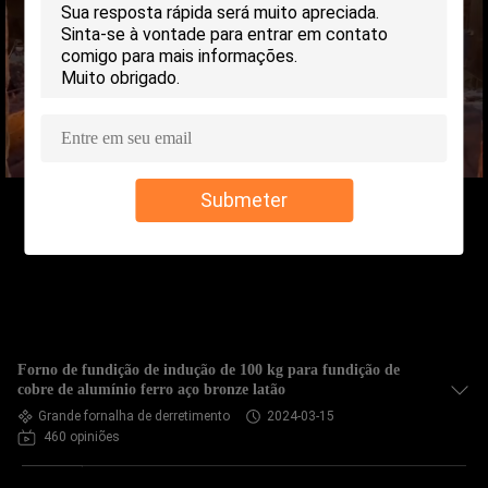
CONTROLE
DA
QUALIDADE
CONTACTE-
NOS
Submeter
NOTÍCIA
PEÇA
UMAS
Forno de fundição de indução de 100 kg para fundição de
CITAÇÕES
cobre de alumínio ferro aço bronze latão
Grande fornalha de derretimento
2024-03-15
460 opiniões
MAPA