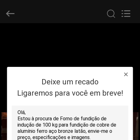
2026
Zhengzhou
Lanshuo
Electronics
Co.,
Ltd.
All
Rights
CASA
Reserved.
PRODUTOS
SOBRE
Deixe um recado
NÓS
Ligaremos para você em breve!
EXCURSÃO
DA
FÁBRICA