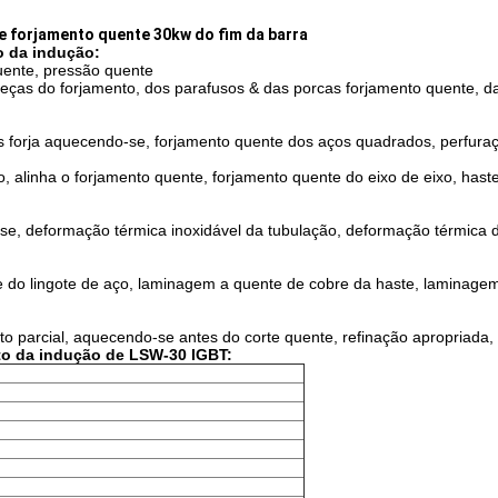
e forjamento quente 30kw do fim da barra
o da indução:
uente, pressão quente
ças do forjamento, dos parafusos & das porcas forjamento quente, d
s forja aquecendo-se, forjamento quente dos aços quadrados, perfura
alinha o forjamento quente, forjamento quente do eixo de eixo, hast
se, deformação térmica inoxidável da tubulação, deformação térmica d
 do lingote de aço, laminagem a quente de cobre da haste, laminage
parcial, aquecendo-se antes do corte quente, refinação apropriada, 
o da indução de LSW-30 IGBT: