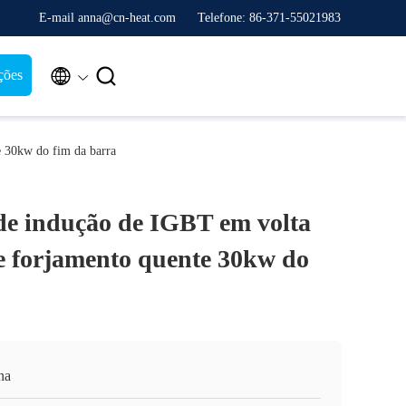
E-mail anna@cn-heat.com
Telefone: 86-371-55021983


ções
 30kw do fim da barra
e indução de IGBT em volta
 forjamento quente 30kw do
na