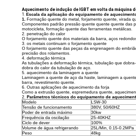
Aquecimento de indução de IGBT em volta da máquina d
1.
Escala da aplicação do equipamento de aqueciment
1.
Formação quente do metal, forjamento quente, virada q
Componentes padrão pressão quente quente quente das pe
motocicleta, formação quente das ferramentas metálicas.
2. penetração do calor
O forjamento quente dos materiais da barra, aços redondo
3. os metais continuam o forjamento quente
O forjamento quente das peças da engrenagem do embrião, 
precisão dos rolamentos.
4. deformação térmica
As tubulações a deformação térmica, tubulação que dobra-
dobra do calor da tubulação de aço.
5. aquecimento da laminagem a quente
Laminagem a quente de aço da haste, laminagem a quente
barra, revestimento quente.
6. Outras aplicações de aquecimento da forja
Como a extrusão quente, espremedura quente, aquecimento 
2.
Parâmetros técnicos do equipamento de aqueciment
Modelo
LSW-30
Tensão de funcionamento
380V, 50/60HZ
Poder de entrada máximo
30kw
Frequência da oscilação
25-40KHZ
Ciclo de dever
100%
Volume de água refrigerando
25L/Min, 0.15-0.2MPa
Peso
48kg