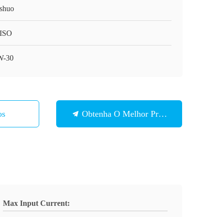
shuo
ISO
W-30
os
Obtenha O Melhor Preço
Max Input Current: