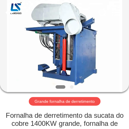
2026
Zhengzhou
Lanshuo
Electronics
Co.,
Ltd.
All
Rights
CASA
Reserved.
PRODUTOS
SOBRE
NÓS
EXCURSÃO
DA
Grande fornalha de derretimento
FÁBRICA
Fornalha de derretimento da sucata do
cobre 1400KW grande, fornalha de