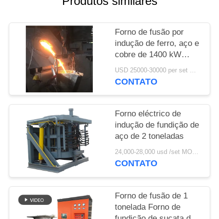
Produtos similares
DO
SITE
Forno de fusão por
indução de ferro, aço e
POLÍTICA
cobre de 1400 kW
DE
Capacidade 2000 kg
USD 25000-30000 per set MOQ:1 conjunto
PRIVACIDADE
CONTATO
Forno eléctrico de
indução de fundição de
aço de 2 toneladas
24,000-28,000 usd /set MOQ:1 conjunto
CONTATO
Forno de fusão de 1
tonelada Forno de
fundição de sucata de