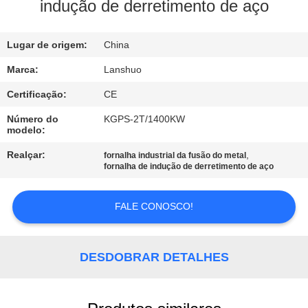
CONTROLE
indução de derretimento de aço
DA
Lugar de origem:
China
QUALIDADE
Marca:
Lanshuo
CONTACTE-
Certificação:
CE
NOS
Número do
KGPS-2T/1400KW
modelo:
NOTÍCIA
Realçar:
,
fornalha industrial da fusão do metal
fornalha de indução de derretimento de aço
PEÇA
FALE CONOSCO!
UMAS
CITAÇÕES
DESDOBRAR DETALHES
MAPA