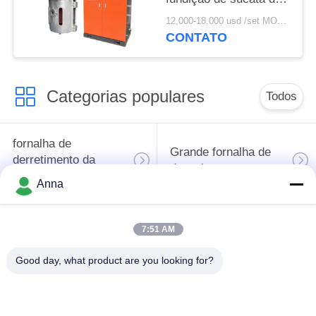
alumínio Forno de
12,000-18,000 usd /set MOQ:1 conjunto
fusão de ferro
CONTATO
Categorias populares
Todos
fornalha de
Grande fornalha de
derretimento da
derretimento
indução
Anna
Fornalha de
Máquina de
7:51 AM
derretimento pequena
aquecimento da
da indução
indução
Good day, what product are you looking for?
indução que extingue
Máquina da soldadura
a máquina
de indução