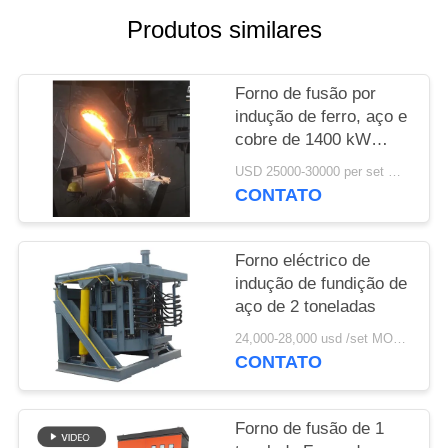
DO
Produtos similares
SITE
Forno de fusão por
POLÍTICA
indução de ferro, aço e
DE
cobre de 1400 kW
Capacidade 2000 kg
PRIVACIDADE
USD 25000-30000 per set MOQ:1 conjunto
CONTATO
Forno eléctrico de
indução de fundição de
aço de 2 toneladas
24,000-28,000 usd /set MOQ:1 conjunto
CONTATO
Forno de fusão de 1