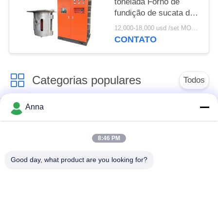
tonelada Forno de
fundição de sucata de
alumínio Forno de
12,000-18,000 usd /set MOQ:1 conjunto
fusão de ferro
CONTATO
Categorias populares
Todos
Anna
fornalha de
Grande fornalha de
derretimento da
derretimento
indução
8:46 PM
Good day, what product are you looking for?
Fornalha de
Máquina de
derretimento pequena
aquecimento da
da indução
indução
indução que extingue
Máquina da soldadura