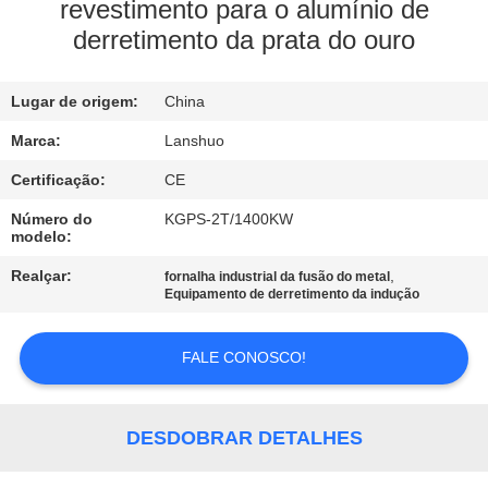
CONTROLE
revestimento para o alumínio de
derretimento da prata do ouro
DA
QUALIDADE
Lugar de origem:
China
CONTACTE-
Marca:
Lanshuo
NOS
Certificação:
CE
Número do
KGPS-2T/1400KW
modelo:
NOTÍCIA
Realçar:
,
fornalha industrial da fusão do metal
Equipamento de derretimento da indução
PEÇA
UMAS
FALE CONOSCO!
CITAÇÕES
DESDOBRAR DETALHES
MAPA