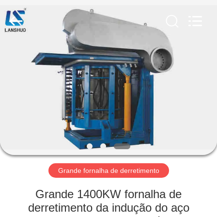
2026
Zhengzhou
Lanshuo
Electronics
Co.,
Ltd.
All
Rights
CASA
Reserved.
PRODUTOS
SOBRE
NÓS
EXCURSÃO
DA
Grande fornalha de derretimento
FÁBRICA
Grande 1400KW fornalha de
derretimento da indução do aço